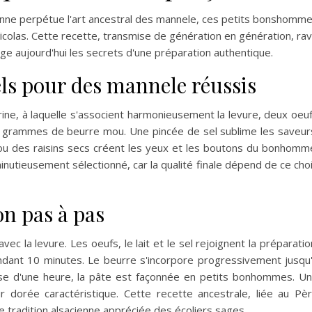
eanne perpétue l'art ancestral des mannele, ces petits bonshomm
icolas. Cette recette, transmise de génération en génération, rav
age aujourd'hui les secrets d'une préparation authentique.
els pour des mannele réussis
e, à laquelle s'associent harmonieusement la levure, deux oeu
0 grammes de beurre mou. Une pincée de sel sublime les saveur
 ou des raisins secs créent les yeux et les boutons du bonhomm
inutieusement sélectionné, car la qualité finale dépend de ce cho
on pas à pas
vec la levure. Les oeufs, le lait et le sel rejoignent la préparatio
ndant 10 minutes. Le beurre s'incorpore progressivement jusqu
se d'une heure, la pâte est façonnée en petits bonhommes. U
ur dorée caractéristique. Cette recette ancestrale, liée au Pè
 tradition alsacienne appréciée des écoliers sages.