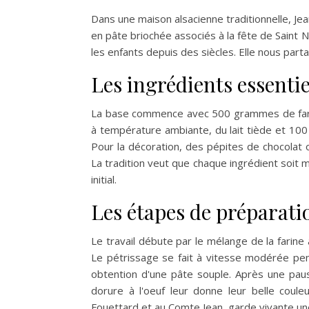
Dans une maison alsacienne traditionnelle, J
en pâte briochée associés à la fête de Saint N
les enfants depuis des siècles. Elle nous part
Les ingrédients essenti
La base commence avec 500 grammes de farin
à température ambiante, du lait tiède et 10
Pour la décoration, des pépites de chocolat
La tradition veut que chaque ingrédient soit m
initial.
Les étapes de préparati
Le travail débute par le mélange de la farine a
Le pétrissage se fait à vitesse modérée pe
obtention d'une pâte souple. Après une pau
dorure à l'oeuf leur donne leur belle coule
Fouettard et au Comte Jean, garde vivante une