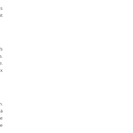
es
it
fs
s.
e.
ix
n.
'à
ne
re