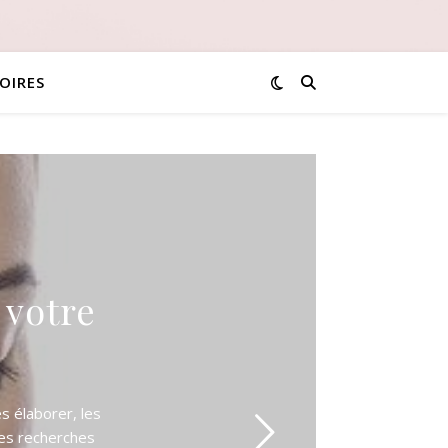
OIRES
 votre
ès élaborer, les
es recherches