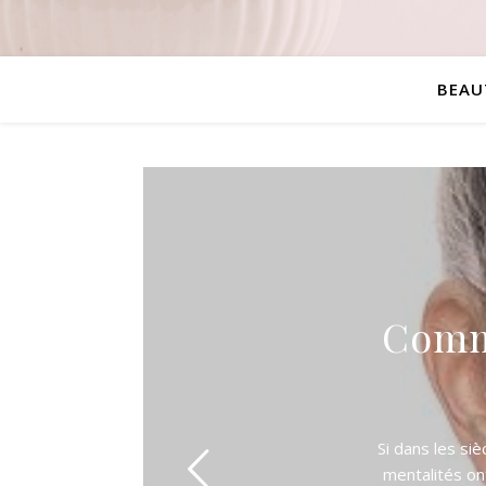
BEAU
Comme
Si dans les siè
mentalités o