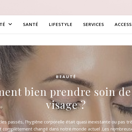
TÉ
SANTÉ
LIFESTYLE
SERVICES
ACCESS
BEAUTÉ
nt bien prendre soin de
visage ?
cles passés, l’hygiène corporelle était quasi inexistante ou pas tr
nt complètement changé dans notre monde actuel .Les nombreus