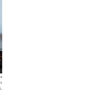
La
es
s,