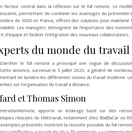
n facteur central dans la réflexion sur le full remote. Le modè
ressante, permettant de combiner les avantages du présentiel 
nombre de 3000 en France, offrent des solutions pour maintenir 
flexibilité. Les managers témoignent de l'importance des momen
t d'équipe et faciliter l'intégration des nouveaux collaborateurs.
experts du monde du travail
d'arrêter le full remote a provoqué une vague de discussio
 Cette annonce, survenue le 5 juillet 2023, a généré de nombre
mettant en lumière les différentes visions du travail moderne. L
iées sur l'organisation du travail à distance.
iffard et Thomas Simon
énérationRemote, apporte un éclairage basé sur des retou
ratiques réussies du télétravail, notamment chez BlaBlaCar où 8
s exemples présentés montrent la réussite possible du full remot
nce significative, passant de 30 à 75 employés. La communicati