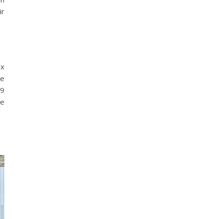
ir
ex
re
19
de