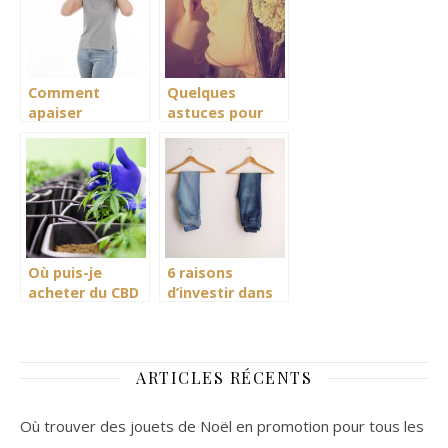
Comment
Quelques
apaiser
astuces pour
efficacement le
forcer le désir
stress ?
de votre
homme
Où puis-je
6 raisons
acheter du CBD
d’investir dans
en ligne ?
des vêtements
de qualité
ARTICLES RÉCENTS
Où trouver des jouets de Noël en promotion pour tous les