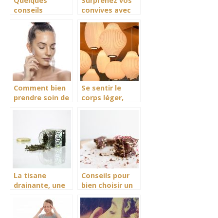
Quelques
Surprenez vos
conseils
convives avec
d’utilisation de
union repas
la brosse
grâce à votre
nettoyante
poêle à paella
Comment bien
Se sentir le
prendre soin de
corps léger,
votre visage ?
avec la
luminothérapie
La tisane
Conseils pour
drainante, une
bien choisir un
question de
chocolat sain
bien-être