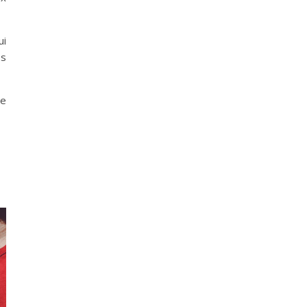
ui
es
ne