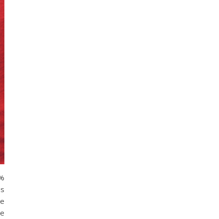
0%
us
re
de