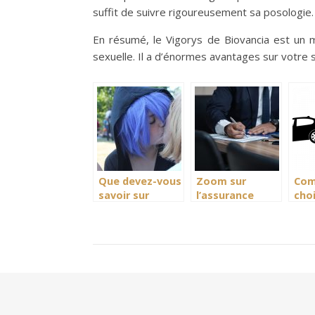
suffit de suivre rigoureusement sa posologie
En résumé, le Vigorys de Biovancia est un 
sexuelle. Il a d’énormes avantages sur votre 
Que devez-vous
Zoom sur
Co
savoir sur
l’assurance
choi
l’homosexualité ?
auto pour
ass
véhicule neuf
jeu
con