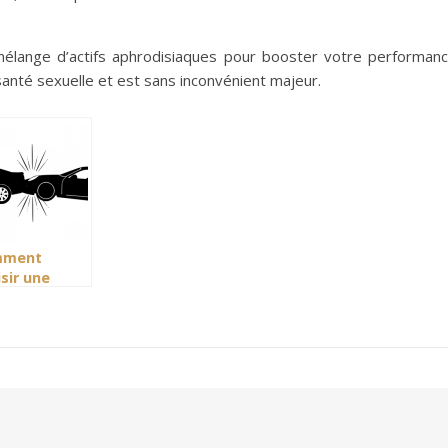
.
mélange d’actifs aphrodisiaques pour booster votre performan
santé sexuelle et est sans inconvénient majeur.
mment
sir une
urance auto
ne
ducteur ?