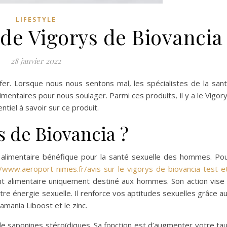
LIFESTYLE
 de Vigorys de Biovancia
28 janvier 2022
er. Lorsque nous nous sentons mal, les spécialistes de la san
mentaires pour nous soulager. Parmi ces produits, il y a le Vigor
ntiel à savoir sur ce produit.
s de Biovancia ?
alimentaire bénéfique pour la santé sexuelle des hommes. Po
//www.aeroport-nimes.fr/avis-sur-le-vigorys-de-biovancia-test-e
 alimentaire uniquement destiné aux hommes. Son action vise
re énergie sexuelle. Il renforce vos aptitudes sexuelles grâce a
damania Liboost et le zinc.
e saponines stéroïdiques. Sa fonction est d’augmenter votre ta