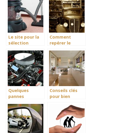
meilleure
qualité de
création de
meubles
Le site pour la
Comment
sélection
repérer le
pertinente de
garagiste du
vos produits
coin?
Quelques
Conseils clés
pannes
pour bien
d’urgence de
équiper sa
voiture et
cuisine
comment les
régler