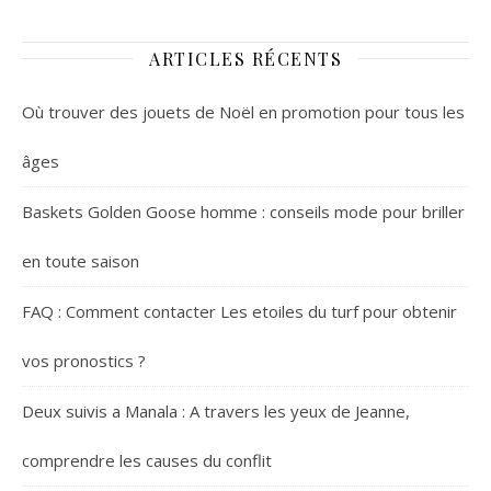
mesure
véhicules à
court terme
peut vous faire
ARTICLES RÉCENTS
économiser
gros
Où trouver des jouets de Noël en promotion pour tous les
âges
Baskets Golden Goose homme : conseils mode pour briller
en toute saison
FAQ : Comment contacter Les etoiles du turf pour obtenir
vos pronostics ?
Deux suivis a Manala : A travers les yeux de Jeanne,
comprendre les causes du conflit