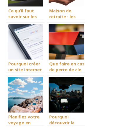
Ce qu’il faut
Maison de
savoir sur les
retraite : les
malus
points
automobile
importants à
considérer
Pourquoi créer
Que faire en cas
un site internet
de perte de cle
?
d’origine pour
acceder a ma
boite aux
lettres ?
Planifiez votre
Pourquoi
voyage en
découvrir la
Grece sur
location de