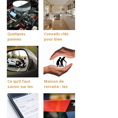
services de
coin?
dépannage
Quelques
Conseils clés
pannes
pour bien
d’urgence de
équiper sa
voiture et
cuisine
comment les
régler
Ce qu’il faut
Maison de
savoir sur les
retraite : les
malus
points
automobile
importants à
considérer