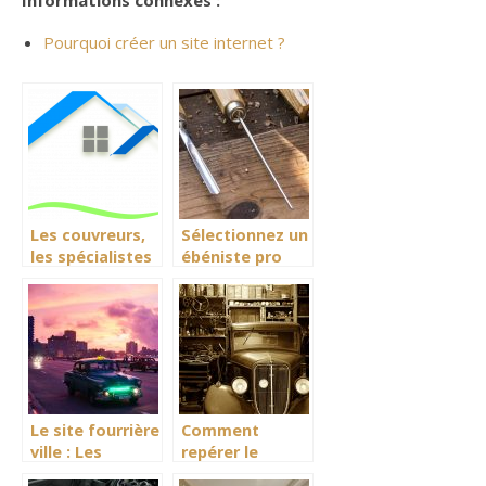
Pourquoi créer un site internet ?
Les couvreurs,
Sélectionnez un
les spécialistes
ébéniste pro
des toitures
pour une
meilleure
qualité de
création de
meubles
Le site fourrière
Comment
ville : Les
repérer le
avantages des
garagiste du