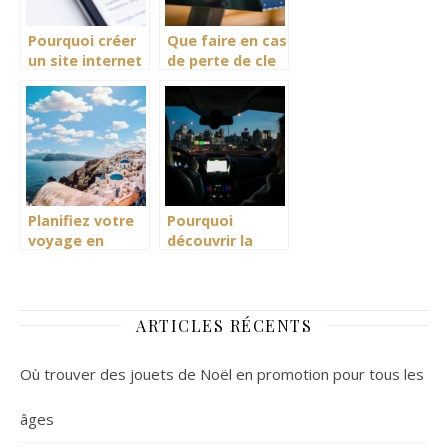
Pourquoi créer
Que faire en cas
un site internet
de perte de cle
?
d’origine pour
acceder a ma
boite aux
lettres ?
Planifiez votre
Pourquoi
voyage en
découvrir la
Grece sur
location de
mesure
véhicules à
court terme
peut vous faire
ARTICLES RÉCENTS
économiser
gros
Où trouver des jouets de Noël en promotion pour tous les
âges