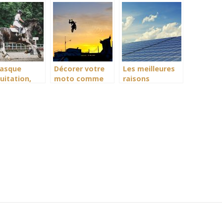
ments au
chauffant
uv à ongles
s
casque
Décorer votre
Les meilleures
uitation,
moto comme
raisons
 avoir la
bon vous
d’utiliser
 bien au
semble
l’énergie solaire
ré