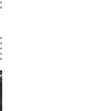
e 
r 
e 
e 
e 
s 
e 