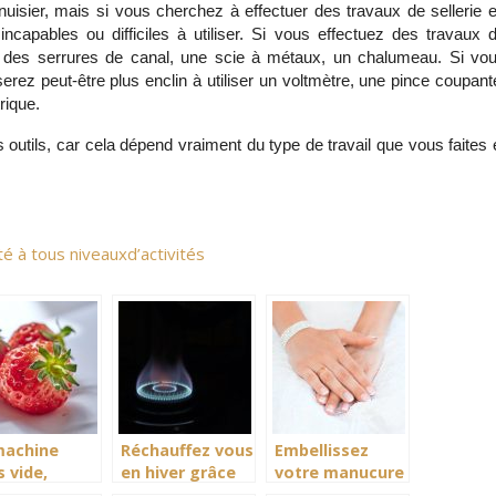
uisier, mais si vous cherchez à effectuer des travaux de sellerie e
ncapables ou difficiles à utiliser. Si vous effectuez des travaux d
es des serrures de canal, une scie à métaux, un chalumeau. Si vou
serez peut-être plus enclin à utiliser un voltmètre, une pince coupante
rique.
 outils, car cela dépend vraiment du type de travail que vous faites e
é à tous niveauxd’activités
machine
Réchauffez vous
Embellissez
 vide,
en hiver grâce
votre manucure
dez vos
au parasol
avec la lampe