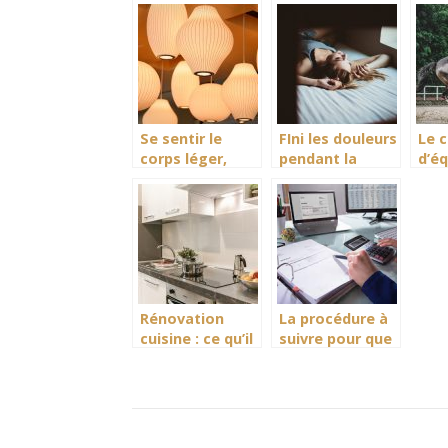
vin au frais
électrique
ali
frai
Se sentir le
FIni les douleurs
Le 
corps léger,
pendant la
d’éq
avec la
sieste
pour
luminothérapie
tête
car
Rénovation
La procédure à
cuisine : ce qu’il
suivre pour que
faut savoir sur
la banque
les crédences
finance
l’acquisition
d’un véhicule