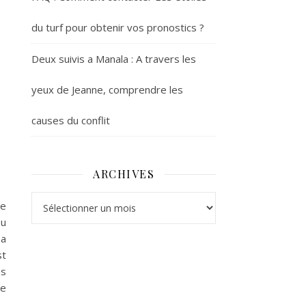
du turf pour obtenir vos pronostics ?
Deux suivis a Manala : A travers les
yeux de Jeanne, comprendre les
causes du conflit
ARCHIVES
Archives
re
ou
sa
st
ns
ne