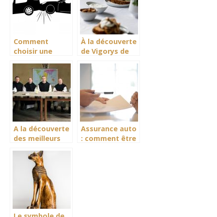
Comment
À la découverte
choisir une
de Vigorys de
assurance auto
Biovancia
jeune
conducteur ?
A la découverte
Assurance auto
des meilleurs
: comment être
films français
indemnisé en
cas d’accident
dans un parking
automobile ?
Le symbole de