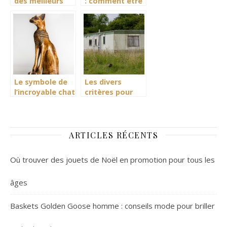
des meilleurs
: comment être
films français
indemnisé en
cas d’accident
dans un parking
automobile ?
Le symbole de
Les divers
l’incroyable chat
critères pour
égyptien
choisir son
Mobil-home
ARTICLES RÉCENTS
Où trouver des jouets de Noël en promotion pour tous les
âges
Baskets Golden Goose homme : conseils mode pour briller