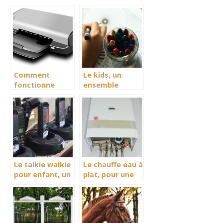
fonctionnement
régulateur de
température en
intersaison.
Comment
Le kids, un
fonctionne
ensemble
l’imprimante
d’accessoire
photo portable
pour un
?
excellent
divertissement
des enfants.
Le talkie walkie
Le chauffe eau à
pour enfant, un
plat, pour une
accessoire de
fourniture et un
communication
contrôle en eau
pour les
quotidiennement.
enfants fan de