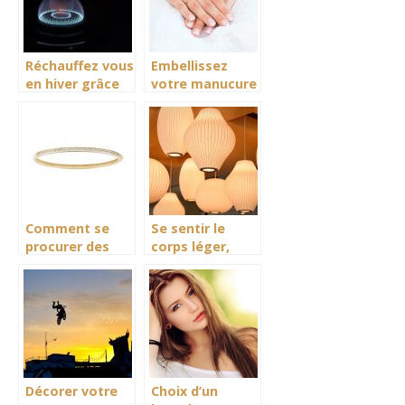
Réchauffez vous
Embellissez
en hiver grâce
votre manucure
au parasol
avec la lampe
chauffant
uv à ongles
Comment se
Se sentir le
procurer des
corps léger,
bijoux en
avec la
diamant sur
luminothérapie
mesure et
authentiques?
Décorer votre
Choix d’un