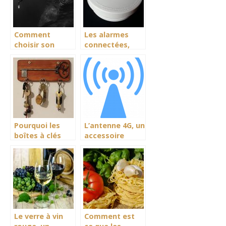
Comment
Les alarmes
choisir son
connectées,
appareil de
une meilleure
plongée?
façon d’avoir un
regard
attention sur
votre domicile
Pourquoi les
L’antenne 4G, un
boîtes à clés
accessoire
sont-elles utiles
approprié pour
?
une excellente
réception du
signal
Le verre à vin
Comment est