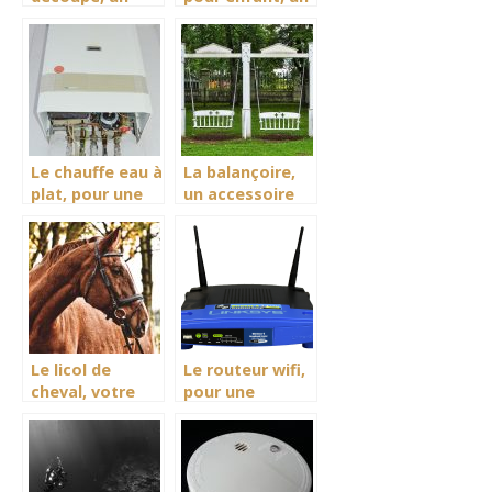
accessoir
accessoire de
adapté à tous
communication
niveauxd’activités
pour les
enfants fan de
jeu d’aventure
Le chauffe eau à
La balançoire,
plat, pour une
un accessoire
fourniture et un
de distraction
contrôle en eau
et
quotidiennement.
d’épaouissement
pour jeunes
enfants.
Le licol de
Le routeur wifi,
cheval, votre
pour une
allié pour mieux
connectivité
apprivoiser
fiable et stable
votre animal
lors de son
utilisation