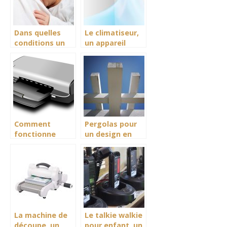
Dans quelles
Le climatiseur,
conditions un
un appareil
nouveau né doit
régulateur de
se nourrir
température en
intersaison.
Comment
Pergolas pour
fonctionne
un design en
l’imprimante
extérieur
photo portable
?
La machine de
Le talkie walkie
découpe, un
pour enfant, un