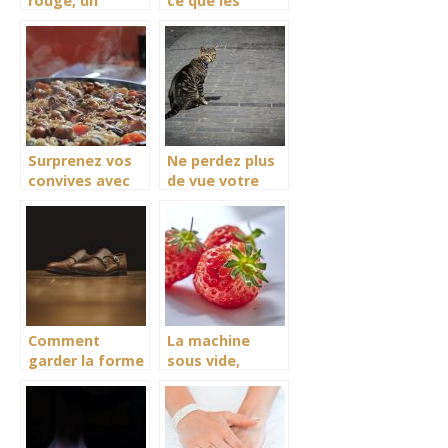
rouge, un
ce que les
excellent
machines à
ustensile
pâtes aident
adapté pour la
pour la cuisine ?
consommation
de votre vin
Surprenez vos
Ne perdez plus
convives avec
de vue votre
union repas
chat à la
grâce à votre
maison
poêle à paella
Comment
La machine
garder la forme
sous vide,
de vos
gardez vos
chaussures de
aliments au
ville?
frais