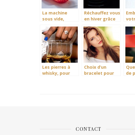
La machine
Réchauffez vous
Emb
sous vide,
en hiver grâce
vot
gardez vos
au parasol
ave
aliments au
chauffant
uv 
frais
Les pierres à
Choix d’un
Que 
whisky, pour
bracelet pour
de p
une question de
femmes : les
d’or
goût
bases
acc
boi
lett
CONTACT