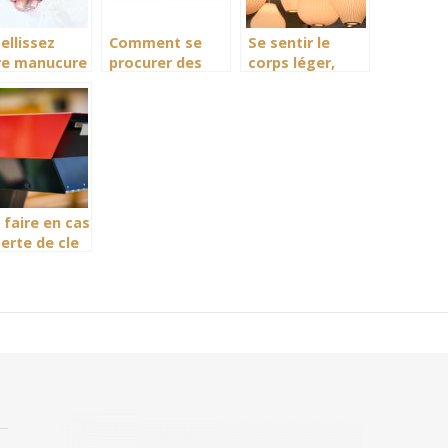
ellissez
Comment se
Se sentir le
re manucure
procurer des
corps léger,
c la lampe
bijoux en
avec la
à ongles
diamant sur
luminothérapie
mesure et
authentiques?
faire en cas
erte de cle
igine pour
eder a ma
te aux
res ?