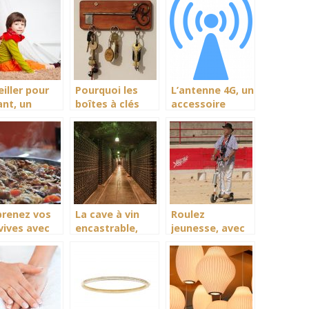
r les achats
contrôle en eau
et
 accessoires
quotidiennement.
d’épaouissement
pour jeunes
ertissement
enfants.
r enfants.
eiller pour
Pourquoi les
L’antenne 4G, un
ant, un
boîtes à clés
accessoire
llent outil
sont-elles utiles
approprié pour
teur de
?
une excellente
fort et
réception du
urité pour
signal
re enfant
prenez vos
La cave à vin
Roulez
vives avec
encastrable,
jeunesse, avec
on repas
mettez votre
la trottinette
ce à votre
vin au frais
électrique
e à paella