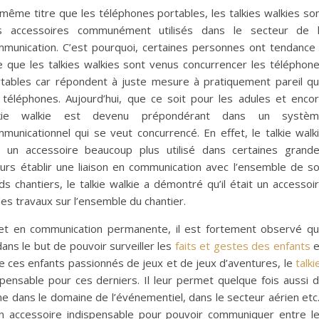
même titre que les téléphones portables, les talkies walkies so
s accessoires communément utilisés dans le secteur de 
munication. C’est pourquoi, certaines personnes ont tendance
e que les talkies walkies sont venus concurrencer les téléphon
tables car répondent à juste mesure à pratiquement pareil q
 téléphones. Aujourd’hui, que ce soit pour les adules et enco
lkie walkie est devenu prépondérant dans un systèm
municationnel qui se veut concurrencé. En effet, le talkie walk
t un accessoire beaucoup plus utilisé dans certaines grand
ours établir une liaison en communication avec l’ensemble de s
s chantiers, le talkie walkie a démontré qu’il était un accessoi
es travaux sur l’ensemble du chantier.
ce et en communication permanente, il est fortement observé q
dans le but de pouvoir surveiller les
faits et gestes des enfants
e
de ces enfants passionnés de jeux et de jeux d’aventures, le
talki
spensable pour ces derniers. Il leur permet quelque fois aussi 
 dans le domaine de l’événementiel, dans le secteur aérien et
un accessoire indispensable pour pouvoir communiquer entre l