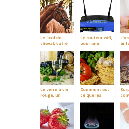
photo portable
pour un
pou
?
excellent
des
divertissement
de
des enfants.
div
pou
Le licol de
Le routeur wifi,
L’or
cheval, votre
pour une
enf
allié pour mieux
connectivité
exce
apprivoiser
fiable et stable
por
votre animal
lors de son
con
utilisation
séc
vot
Le verre à vin
Comment est
Sur
rouge, un
ce que les
con
excellent
machines à
uni
ustensile
pâtes aident
grâ
adapté pour la
pour la cuisine ?
poêl
consommation
de votre vin