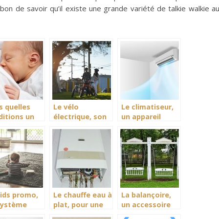
bon de savoir qu’il existe une grande variété de talkie walkie a
s quelles
Le vélo
Le climatiseur,
ditions un
électrique, son
un appareil
veau né doit
fonctionnement
régulateur de
ourrir
température en
intersaison.
kids promo,
Le chauffe eau à
La balançoire,
système
plat, pour une
un accessoire
ntageux
fourniture et un
de distraction