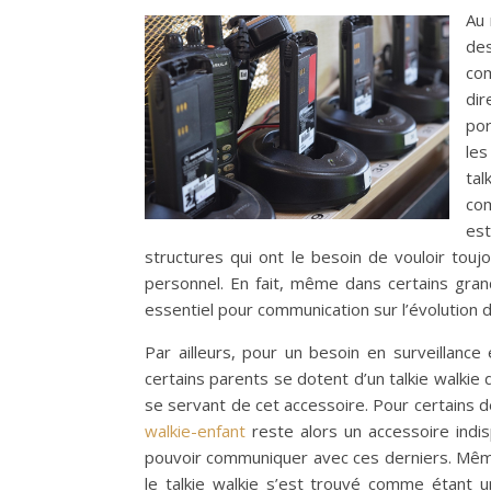
Au 
de
com
dir
por
les
ta
com
es
structures qui ont le besoin de vouloir touj
personnel. En fait, même dans certains grand
essentiel pour communication sur l’évolution d
Par ailleurs, pour un besoin en surveillan
certains parents se dotent d’un talkie walkie 
se servant de cet accessoire. Pour certains 
walkie-enfant
reste alors un accessoire indi
pouvoir communiquer avec ces derniers. Même
le talkie walkie s’est trouvé comme étant 