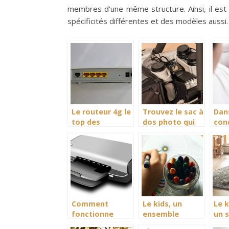
membres d’une même structure. Ainsi, il est 
spécificités différentes et des modèles aussi.
Le routeur 4g le
Trouvez le sac à
Dan
top des
dos photo qui
con
accessoires
vous convient!
nou
se n
Comment
Le kids, un
Le 
fonctionne
ensemble
un 
l’imprimante
d’accessoire
ava