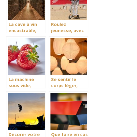
La cave à vin
Roulez
encastrable,
jeunesse, avec
mettez votre
la trottinette
vin au frais
électrique
La machine
Se sentir le
sous vide,
corps léger,
gardez vos
avec la
aliments au
luminothérapie
frais
Décorer votre
Que faire en cas