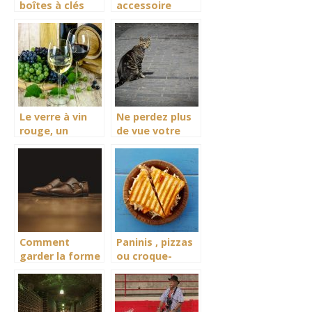
boîtes à clés
accessoire
sont-elles utiles
approprié pour
?
une excellente
réception du
signal
Le verre à vin
Ne perdez plus
rouge, un
de vue votre
excellent
chat à la
ustensile
maison
adapté pour la
consommation
de votre vin
Comment
Paninis , pizzas
garder la forme
ou croque-
de vos
monsieurs :
chaussures de
quels sont les
ville?
plus faciles à
réaliser ?