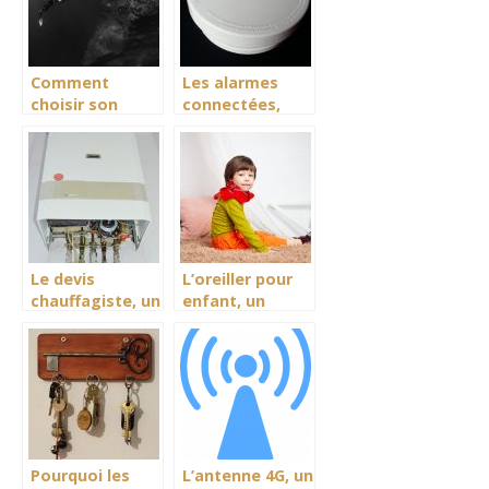
Comment
Les alarmes
choisir son
connectées,
appareil de
une meilleure
plongée?
façon d’avoir un
regard
attention sur
votre domicile
Le devis
L’oreiller pour
chauffagiste, un
enfant, un
document
excellent outil
regorgeant
porteur de
toutes les
confort et
données depuis
sécurité pour
l’achat,
votre enfant
l’installation et
l’entretien de
votre chauffage
Pourquoi les
L’antenne 4G, un