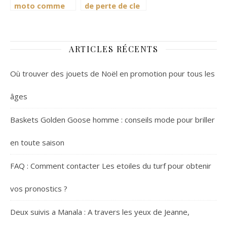
moto comme
de perte de cle
bon vous
d’origine pour
semble
acceder a ma
boite aux
lettres ?
ARTICLES RÉCENTS
Où trouver des jouets de Noël en promotion pour tous les
âges
Baskets Golden Goose homme : conseils mode pour briller
en toute saison
FAQ : Comment contacter Les etoiles du turf pour obtenir
vos pronostics ?
Deux suivis a Manala : A travers les yeux de Jeanne,