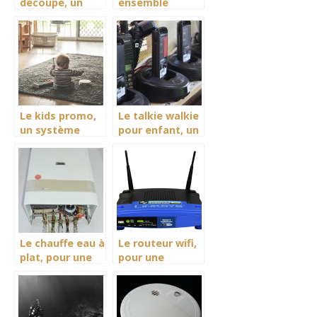
découpe, un
ensemble
accessoir
d’accessoire
adapté à tous
pour un
niveauxd’activités
excellent
divertissement
des enfants.
Le kids promo,
Le talkie walkie
un système
pour enfant, un
avantageux
accessoire de
pour les achats
communication
des accessoires
pour les
de
enfants fan de
divertissement
jeu d’aventure
pour enfants.
Le chauffe eau à
Le routeur wifi,
plat, pour une
pour une
fourniture et un
connectivité
contrôle en eau
fiable et stable
quotidiennement.
lors de son
utilisation