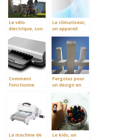
Le vélo
Le climatiseur,
électrique, son
un appareil
fonctionnement
régulateur de
température en
intersaison.
Comment
Pergolas pour
fonctionne
un design en
l’imprimante
extérieur
photo portable
?
La machine de
Le kids, un