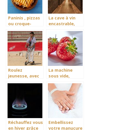
de votre vin
Paninis , pizzas
La cave à vin
ou croque-
encastrable,
monsieurs :
mettez votre
quels sont les
vin au frais
plus faciles à
réaliser ?
Roulez
La machine
jeunesse, avec
sous vide,
la trottinette
gardez vos
électrique
aliments au
frais
Réchauffez vous
Embellissez
en hiver grâce
votre manucure