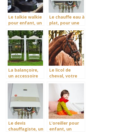
pour enfants.
Le talkie walkie
Le chauffe eau à
pour enfant, un
plat, pour une
accessoire de
fourniture et un
communication
contrôle en eau
pour les
quotidiennement.
enfants fan de
jeu d’aventure
La balançoire,
Le licol de
un accessoire
cheval, votre
de distraction
allié pour mieux
et
apprivoiser
d’épaouissement
votre animal
pour jeunes
enfants.
Le devis
L’oreiller pour
chauffagiste, un
enfant, un