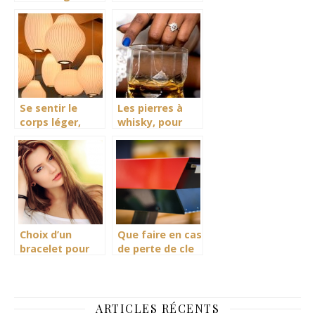
au parasol
avec la lampe
chauffant
uv à ongles
Se sentir le
Les pierres à
corps léger,
whisky, pour
avec la
une question de
luminothérapie
goût
Choix d’un
Que faire en cas
bracelet pour
de perte de cle
femmes : les
d’origine pour
bases
acceder a ma
boite aux
lettres ?
ARTICLES RÉCENTS