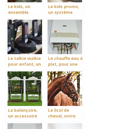
Le kids, un
Le kids promo,
ensemble
un système
d’accessoire
avantageux
pour un
pour les achats
excellent
des accessoires
divertissement
de
des enfants.
divertissement
pour enfants.
Le talkie walkie
Le chauffe eau à
pour enfant, un
plat, pour une
accessoire de
fourniture et un
communication
contrôle en eau
pour les
quotidiennement.
enfants fan de
jeu d’aventure
La balançoire,
Le licol de
un accessoire
cheval, votre
de distraction
allié pour mieux
et
apprivoiser