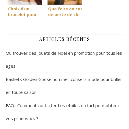
Choix d’un
Que faire en cas
bracelet pour
de perte de cle
femmes : les
d’origine pour
bases
acceder a ma
boite aux
lettres ?
ARTICLES RÉCENTS
Où trouver des jouets de Noël en promotion pour tous les
âges
Baskets Golden Goose homme : conseils mode pour briller
en toute saison
FAQ : Comment contacter Les etoiles du turf pour obtenir
vos pronostics ?