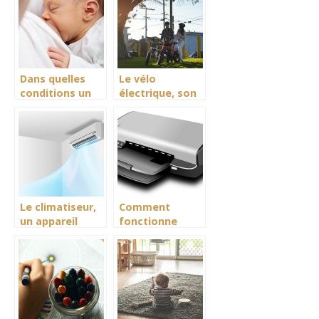
Dans quelles
Le vélo
conditions un
électrique, son
nouveau né doit
fonctionnement
se nourrir
Le climatiseur,
Comment
un appareil
fonctionne
régulateur de
l’imprimante
température en
photo portable
intersaison.
?