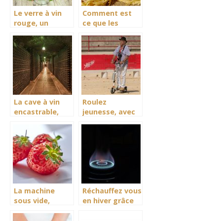
Le verre à vin
Comment est
rouge, un
ce que les
excellent
machines à
ustensile
pâtes aident
adapté pour la
pour la cuisine ?
consommation
de votre vin
La cave à vin
Roulez
encastrable,
jeunesse, avec
mettez votre
la trottinette
vin au frais
électrique
La machine
Réchauffez vous
sous vide,
en hiver grâce
gardez vos
au parasol
aliments au
chauffant