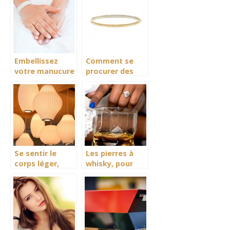
frais
Embellissez
Comment se
votre manucure
procurer des
avec la lampe
bijoux en
uv à ongles
diamant sur
mesure et
authentiques?
Se sentir le
Les pierres à
corps léger,
whisky, pour
avec la
une question de
luminothérapie
goût